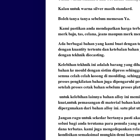
Kalau untuk warna silver masih standard.
Boleh tanya tanya sebelum memesan Ya.
Kami pastikan anda mendapatkan harga terbai
merk baju, tas, celana, jeans maupun merk mer
Ada berbagai bahan yang kami buat dengan te
dengan kuantity tertentu dan ketebalan baha
dengan tekhnik diecasting.
Kelebihan tekhnik ini adalah barang yang dih
bahan ke mould dengan sistim dipress sehingg
semua celah celah kosong di moulding. sehingga
proses pengkilatan bahan juga dipengaruhi pro
setelah proses cetak bahan sebelum proses plat
untuk kelebihan lainnya bahan alloy ini memil
kuat,untuk pemasangan di material bahan kain
dipergunakan dari bahan alloy ini. satu plat u
Jangan ragu untuk sekedar bertanya pasti aka
solusi bagi anda terutama para pemula yang
dana terbatas. kami juga mengedepankan rela
kondisikan semaksimal mungkin demi kenya