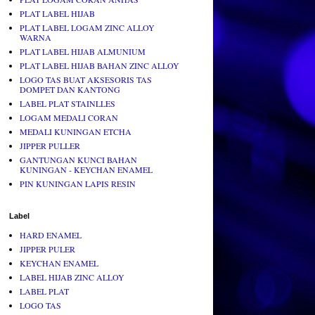
PLAT LABEL HIJAB
PLAT LABEL LOGAM ZINC ALLOY
WARNA
PLAT LABEL HIJAB ALMUNIUM
PLAT LABEL HIJAB BAHAN ZINC ALLOY
LOGO TAS BUAT AKSESORIS TAS
DOMPET DAN KANTONG
LABEL PLAT STAINLLES
LOGAM MEDALI CORAN
MEDALI KUNINGAN ETCHA
JIPPER PULLER
GANTUNGAN KUNCI BAHAN
KUNINGAN - KEYCHAN ENAMEL
PIN KUNINGAN LAPIS RESIN
Label
HARD ENAMEL
JIPPER PULER
KEYCHAN ENAMEL
LABEL HIJAB ZINC ALLOY
LABEL PLAT
LOGO TAS