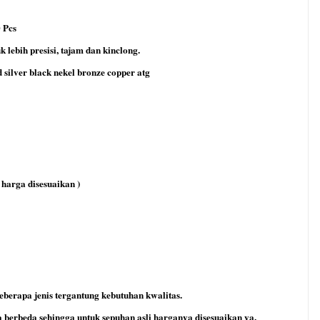
 Pcs
 lebih presisi, tajam dan kinclong.
d silver black nekel bronze copper atg
 harga disesuaikan )
erapa jenis tergantung kebutuhan kwalitas.
berbeda sehingga untuk sepuhan asli harganya disesuaikan ya.