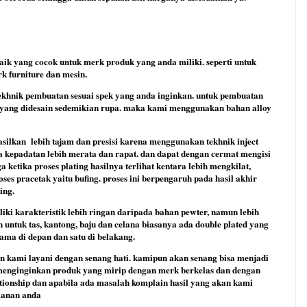
k yang cocok untuk merk produk yang anda miliki. seperti untuk
k furniture dan mesin.
khnik pembuatan sesuai spek yang anda inginkan. untuk pembuatan
n yang didesain sedemikian rupa. maka kami menggunakan bahan alloy
asilkan
lebih tajam dan presisi karena menggunakan tekhnik inject
a kepadatan lebih merata dan rapat. dan dapat dengan cermat mengisi
 ketika proses plating hasilnya terlihat kentara lebih mengkilat,
ses pracetak yaitu bufing. proses ini berpengaruh pada hasil akhir
ing.
iki karakteristik lebih ringan daripada bahan pewter, namun lebih
 untuk tas, kantong, baju dan celana biasanya ada double plated yang
tama di depan dan satu di belakang.
n kami layani dengan senang hati. kamipun akan senang bisa menjadi
 menginginkan produk yang mirip dengan merk berkelas dan dengan
tionship dan apabila ada masalah komplain hasil yang akan kami
manan anda