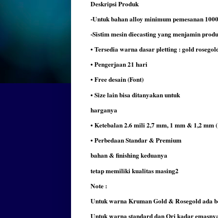
Deskripsi Produk
-Untuk bahan alloy minimum pemesanan 1000
-Sistim mesin diecasting yang menjamin produk
• Tersedia warna dasar pletting : gold rosegol
• Pengerjaan 21 hari
• Free desain (Font)
• Size lain bisa ditanyakan untuk
harganya
• Ketebalan 2.6 mili 2,7 mm, 1 mm & 1,2 mm (
• Perbedaan Standar & Premium
bahan & finishing keduanya
tetap memiliki kualitas masing2
Note :
Untuk warna Kruman Gold & Rosegold ada beb
Untuk warna standard dan Ori kadar emasnya 