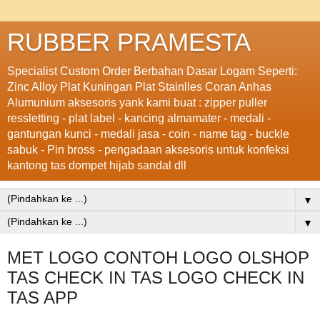
RUBBER PRAMESTA
Specialist Custom Order Berbahan Dasar Logam Seperti:
Zinc Alloy Plat Kuningan Plat Stainlles Coran Anhas
Alumunium aksesoris yank kami buat : zipper puller
ressletting - plat label - kancing almamater - medali -
gantungan kunci - medali jasa - coin - name tag - buckle
sabuk - Pin bross - pengadaan aksesoris untuk konfeksi
kantong tas dompet hijab sandal dll
▼
▼
MET LOGO CONTOH LOGO OLSHOP
TAS CHECK IN TAS LOGO CHECK IN
TAS APP