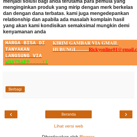
menjadi solusi bagi anda terutama para pemula yang
menginginkan produk yang mirip dengan merk berkelas
dan dengan dana terbatas. kami juga mengedepankan
relationship dan apabila ada masalah komplain hasil
yang akan kami kondisikan semaksimal mungkin demi
kenyamanan anda
KIRIM GAMBAR VIA GMAIL
HARGA BISA DI
HUBUNGI...........
Rickyonline01@gmail.
TANYAKAN
LANGSUNG VIA
WHATSAPP....!!
Berbagi
‹
›
Beranda
Lihat versi web
Diberdayakan oleh
Blogger
.