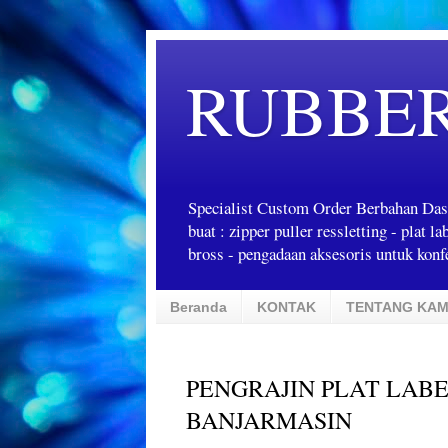
RUBBE
Specialist Custom Order Berbahan Das
buat : zipper puller ressletting - plat 
bross - pengadaan aksesoris untuk konfe
Beranda
KONTAK
TENTANG KAM
PENGRAJIN PLAT LABE
BANJARMASIN