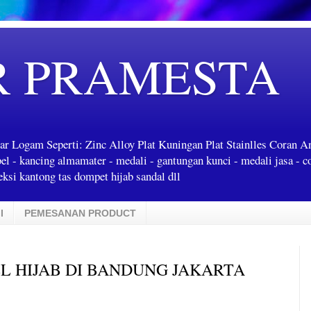
R PRAMESTA
ar Logam Seperti: Zinc Alloy Plat Kuningan Plat Stainlles Coran 
label - kancing almamater - medali - gantungan kunci - medali jasa - c
ksi kantong tas dompet hijab sandal dll
I
PEMESANAN PRODUCT
L HIJAB DI BANDUNG JAKARTA