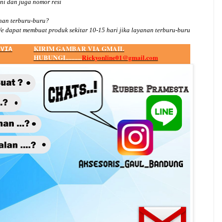
ini dan juga nomor
resi
an terburu-buru?
e dapat membuat produk sekitar
10
-
15
hari jika layanan terburu-buru
KIRIM GAMBAR VIA GMAIL
 VIA
HUBUNGI...........
Rickyonline01@gmail.com