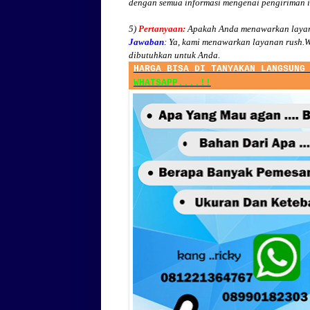
dengan semua informasi mengenai pengiriman 
5)
Pertanyaan:
Apakah Anda menawarkan layan
Jawaban
:
Ya, kami menawarkan layanan rush.W
dibutuhkan untuk Anda.
HARGA BISA DI TANYAKAN LANGSUNG
WHATSAPP....!!