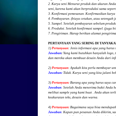
2. Karya seni Menurut produk dan ukuran Anda
seni, karena kami akan berproduksi sama seperti
3. Konfirmasi pemesanan. Konfirmasikan karya 
4. Pembayaran. (biaya cetakan, atau setengah 
5. Sampel. Setelah pembayaran sebelum produk
6. Produksi. Setelah konfirmasi sampel. (juga b
7. Pengiriman. Harap berikan alamat pengirim
PERTANYAAN YANG SERING DI TANYAKA
1)
Pertanyaan
: Jenis informasi apa yang harus
Jawaban
:
Yang kami butuhkan hanyalah logo, te
dan mereka akan membuat desain Anda dari inf
2)
Pertanyaan
: Apakah kita perlu membayar un
Jawaban:
Tidak. Karya seni yang kita jalani be
3)
Pertanyaan:
Barang apa yang harus saya cari
Jawaban
: Setelah Anda menerima bukti Anda h
melihat
sample yang kami buat .
Anda akan terli
keakuratan teks, desain dan warna.
4)
Pertanyaan:
Bagaimana saya bisa mendapatk
Jawaban
:
Kapan pun pesanan Anda dikirim, sa