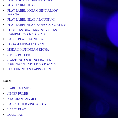
PLAT LABEL HIJAB
PLAT LABEL LOGAM ZINC ALLOY
WARNA
PLAT LABEL HIJAB ALMUNIUM
PLAT LABEL HIJAB BAHAN ZINC ALLOY
LOGO TAS BUAT AKSESORIS TAS
DOMPET DAN KANTONG
LABEL PLAT STAINLLES
LOGAM MEDALI CORAN
MEDALI KUNINGAN ETCHA
JIPPER PULLER
GANTUNGAN KUNCI BAHAN
KUNINGAN - KEYCHAN ENAMEL
PIN KUNINGAN LAPIS RESIN
Label
HARD ENAMEL
JIPPER PULER
KEYCHAN ENAMEL
LABEL HIJAB ZINC ALLOY
LABEL PLAT
LOGO TAS