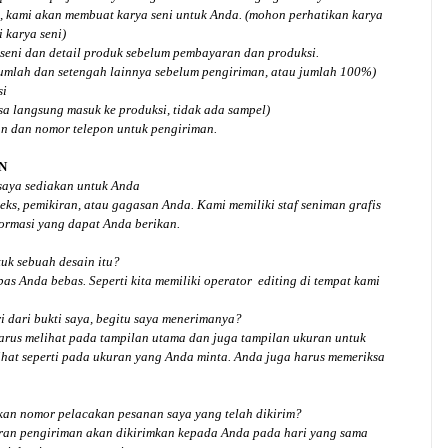
, kami akan membuat karya seni untuk Anda. (mohon perhatikan karya
 karya seni)
seni dan detail produk sebelum pembayaran dan produksi.
jumlah dan setengah lainnya sebelum pengiriman, atau jumlah 100%)
si
isa langsung masuk ke produksi, tidak ada sampel)
an dan nomor telepon untuk pengiriman.
N
 saya sediakan untuk Anda
ks, pemikiran, atau gagasan Anda. Kami memiliki staf seniman grafis
ormasi yang dapat Anda berikan.
tuk
sebuah desain
itu?
bas Anda bebas. Seperti kita memiliki
operator
editing di tempat kami
 dari bukti saya, begitu saya menerimanya?
arus melihat pada tampilan utama dan juga tampilan ukuran untuk
hat seperti pada ukuran yang Anda minta. Anda juga harus memeriksa
an nomor pelacakan pesanan saya yang telah dikirim?
ran pengiriman akan dikirimkan kepada Anda pada hari yang sama