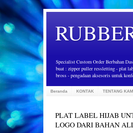
RUBBE
Specialist Custom Order Berbahan Das
buat : zipper puller ressletting - plat 
bross - pengadaan aksesoris untuk konfe
Beranda
KONTAK
TENTANG KAM
PLAT LABEL HIJAB U
LOGO DARI BAHAN AL