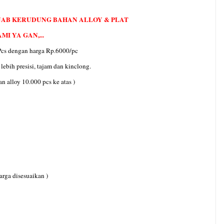
JAB KERUDUNG BAHAN ALLOY & PLAT
I YA GAN,...
cs dengan harga Rp.6000/pc
ebih presisi, tajam dan kinclong.
n alloy 10.000 pcs ke atas )
arga disesuaikan )