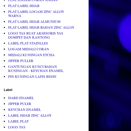
PLAT LABEL HIJAB
PLAT LABEL LOGAM ZINC ALLOY
WARNA
PLAT LABEL HIJAB ALMUNIUM
PLAT LABEL HIJAB BAHAN ZINC ALLOY
LOGO TAS BUAT AKSESORIS TAS
DOMPET DAN KANTONG
LABEL PLAT STAINLLES
LOGAM MEDALI CORAN
MEDALI KUNINGAN ETCHA
JIPPER PULLER
GANTUNGAN KUNCI BAHAN
KUNINGAN - KEYCHAN ENAMEL
PIN KUNINGAN LAPIS RESIN
Label
HARD ENAMEL
JIPPER PULER
KEYCHAN ENAMEL
LABEL HIJAB ZINC ALLOY
LABEL PLAT
LOGO TAS