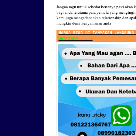
Jangan ragu untuk sekedar bertanya pasti akan 
bagi anda terutama para pemula yang mengingin
kami juga mengedepankan relationship dan apab
mungkin demi kenyamanan anda
HARGA BISA DI TANYAKAN LANGSUNG
WHATSAPP....!!