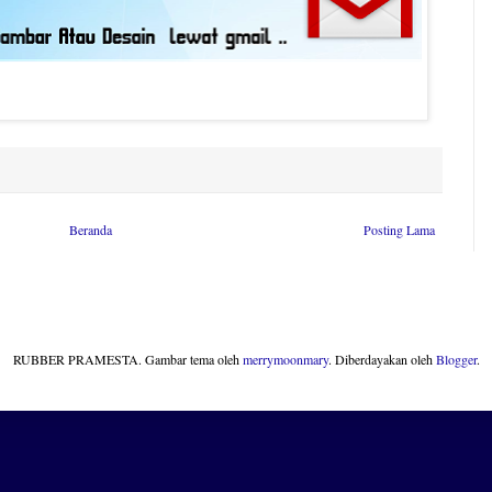
Beranda
Posting Lama
RUBBER PRAMESTA. Gambar tema oleh
merrymoonmary
. Diberdayakan oleh
Blogger
.