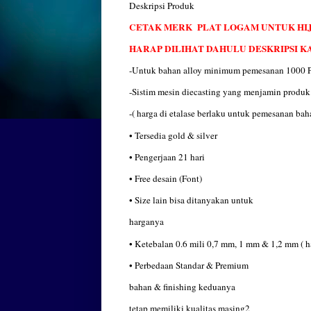
Deskripsi Produk
CETAK MERK
PLAT LOGAM UNTUK HI
HARAP DILIHAT DAHULU DESKRIPSI KAM
-Untuk bahan alloy minimum pemesanan 1000 P
-Sistim mesin diecasting yang menjamin produk l
-( harga di etalase berlaku untuk pemesanan baha
• Tersedia gold & silver
• Pengerjaan 21 hari
• Free desain (Font)
• Size lain bisa ditanyakan untuk
harganya
• Ketebalan 0.6 mili 0,7 mm, 1 mm & 1,2 mm ( h
• Perbedaan Standar & Premium
bahan & finishing keduanya
tetap memiliki kualitas masing2