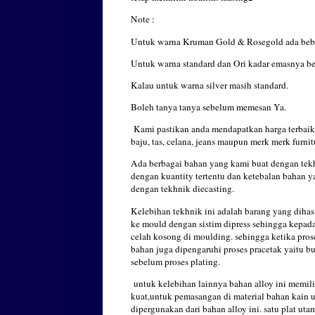
Note :
Untuk warna Kruman Gold & Rosegold ada beber
Untuk warna standard dan Ori kadar emasnya be
Kalau untuk warna silver masih standard.
Boleh tanya tanya sebelum memesan Ya.
Kami pastikan anda mendapatkan harga terbaik 
baju, tas, celana, jeans maupun merk merk furnit
Ada berbagai bahan yang kami buat dengan tek
dengan kuantity tertentu dan ketebalan bahan 
dengan tekhnik diecasting.
Kelebihan tekhnik ini adalah barang yang dihas
ke mould dengan sistim dipress sehingga kepada
celah kosong di moulding. sehingga ketika proses
bahan juga dipengaruhi proses pracetak yaitu buf
sebelum proses plating.
untuk kelebihan lainnya bahan alloy ini memilik
kuat,untuk pemasangan di material bahan kain u
dipergunakan dari bahan alloy ini. satu plat uta