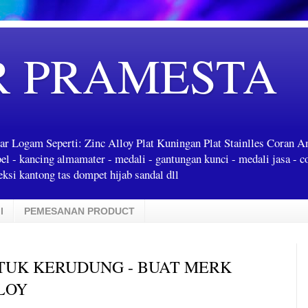
R PRAMESTA
ar Logam Seperti: Zinc Alloy Plat Kuningan Plat Stainlles Coran 
label - kancing almamater - medali - gantungan kunci - medali jasa - c
ksi kantong tas dompet hijab sandal dll
I
PEMESANAN PRODUCT
NTUK KERUDUNG - BUAT MERK
LOY