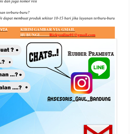
ini dan juga nomor
resi
an terburu-buru?
e dapat membuat produk sekitar
10
-
15
hari jika layanan terburu-buru
KIRIM GAMBAR VIA GMAIL
 VIA
HUBUNGI...........
Rickyonline01@gmail.com