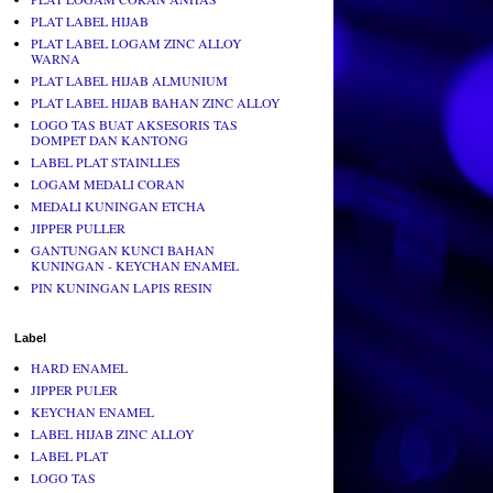
PLAT LABEL HIJAB
PLAT LABEL LOGAM ZINC ALLOY
WARNA
PLAT LABEL HIJAB ALMUNIUM
PLAT LABEL HIJAB BAHAN ZINC ALLOY
LOGO TAS BUAT AKSESORIS TAS
DOMPET DAN KANTONG
LABEL PLAT STAINLLES
LOGAM MEDALI CORAN
MEDALI KUNINGAN ETCHA
JIPPER PULLER
GANTUNGAN KUNCI BAHAN
KUNINGAN - KEYCHAN ENAMEL
PIN KUNINGAN LAPIS RESIN
Label
HARD ENAMEL
JIPPER PULER
KEYCHAN ENAMEL
LABEL HIJAB ZINC ALLOY
LABEL PLAT
LOGO TAS