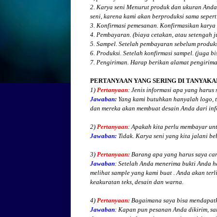
2. Karya seni Menurut produk dan ukuran Anda
seni, karena kami akan berproduksi sama seperti
3. Konfirmasi pemesanan. Konfirmasikan karya 
4. Pembayaran. (biaya cetakan, atau setengah 
5. Sampel. Setelah pembayaran sebelum produk
6. Produksi. Setelah konfirmasi sampel. (juga b
7. Pengiriman. Harap berikan alamat pengirim
PERTANYAAN YANG SERING DI TANYAKA
1)
Pertanyaan
: Jenis informasi apa yang harus
Jawaban
:
Yang kami butuhkan hanyalah logo, te
dan mereka akan membuat desain Anda dari inf
2)
Pertanyaan
: Apakah kita perlu membayar un
Jawaban:
Tidak. Karya seni yang kita jalani be
3)
Pertanyaan:
Barang apa yang harus saya cari
Jawaban
: Setelah Anda menerima bukti Anda h
melihat
sample yang kami buat .
Anda akan terli
keakuratan teks, desain dan warna.
4)
Pertanyaan:
Bagaimana saya bisa mendapatk
Jawaban
:
Kapan pun pesanan Anda dikirim, sa