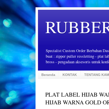
RUBBE
Specialist Custom Order Berbahan Das
buat : zipper puller ressletting - plat 
bross - pengadaan aksesoris untuk konfe
Beranda
KONTAK
TENTANG KAM
PLAT LABEL HIJAB WA
HIJAB WARNA GOLD OR