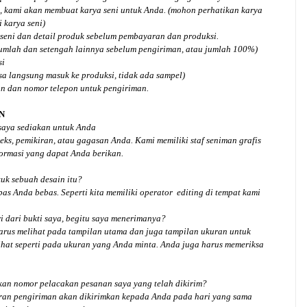
, kami akan membuat karya seni untuk Anda. (mohon perhatikan karya
 karya seni)
seni dan detail produk sebelum pembayaran dan produksi.
jumlah dan setengah lainnya sebelum pengiriman, atau jumlah 100%)
si
isa langsung masuk ke produksi, tidak ada sampel)
an dan nomor telepon untuk pengiriman.
N
 saya sediakan untuk Anda
ks, pemikiran, atau gagasan Anda. Kami memiliki staf seniman grafis
ormasi yang dapat Anda berikan.
tuk
sebuah desain
itu?
bas Anda bebas. Seperti kita memiliki
operator
editing di tempat kami
 dari bukti saya, begitu saya menerimanya?
arus melihat pada tampilan utama dan juga tampilan ukuran untuk
hat seperti pada ukuran yang Anda minta. Anda juga harus memeriksa
an nomor pelacakan pesanan saya yang telah dikirim?
ran pengiriman akan dikirimkan kepada Anda pada hari yang sama