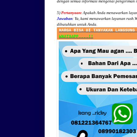
dengan semua informasi mengenai pengiriman 
5)
Pertanyaan:
Apakah Anda menawarkan layan
Jawaban
:
Ya, kami menawarkan layanan rush.W
dibutuhkan untuk Anda.
HARGA BISA DI TANYAKAN LANGSUNG
WHATSAPP....!!