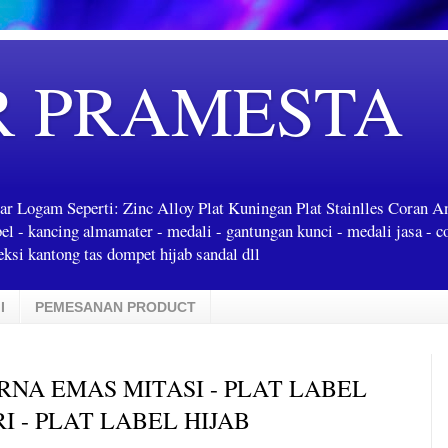
R PRAMESTA
ar Logam Seperti: Zinc Alloy Plat Kuningan Plat Stainlles Coran 
label - kancing almamater - medali - gantungan kunci - medali jasa - c
ksi kantong tas dompet hijab sandal dll
I
PEMESANAN PRODUCT
RNA EMAS MITASI - PLAT LABEL
I - PLAT LABEL HIJAB