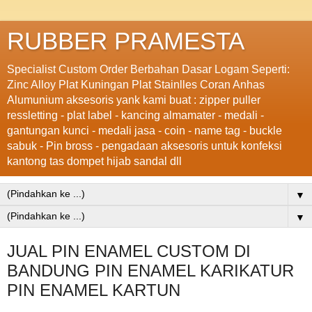
RUBBER PRAMESTA
Specialist Custom Order Berbahan Dasar Logam Seperti:
Zinc Alloy Plat Kuningan Plat Stainlles Coran Anhas
Alumunium aksesoris yank kami buat : zipper puller
ressletting - plat label - kancing almamater - medali -
gantungan kunci - medali jasa - coin - name tag - buckle
sabuk - Pin bross - pengadaan aksesoris untuk konfeksi
kantong tas dompet hijab sandal dll
▼
▼
JUAL PIN ENAMEL CUSTOM DI
BANDUNG PIN ENAMEL KARIKATUR
PIN ENAMEL KARTUN